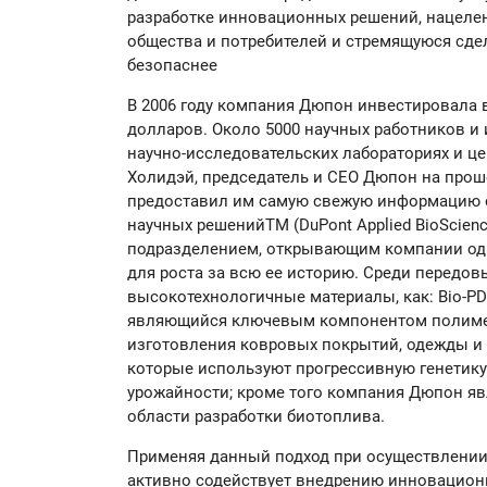
разработке инновационных решений, нацеле
общества и потребителей и стремящуюся сде
безопаснее
В 2006 году компания Дюпон инвестировала 
долларов. Около 5000 научных работников и 
научно-исследовательских лабораториях и це
Холидэй, председатель и СЕО Дюпон на про
предоставил им самую свежую информацию о
научных решенийTM (DuPont Applied BioScien
подразделением, открывающим компании од
для роста за всю ее историю. Среди передо
высокотехнологичные материалы, как: Bio-PD
являющийся ключевым компонентом полимер
изготовления ковровых покрытий, одежды и д
которые используют прогрессивную генетику
урожайности; кроме того компания Дюпон яв
области разработки биотоплива.
Применяя данный подход при осуществлении 
активно содействует внедрению инновационн