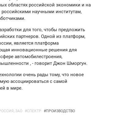
ных областях российской экономики и на
с российскими научными институтам,
аботчиками.
зработки для того, чтобы предложить
йских партнеров. Одной из платформ,
ссии, является платформа
ающая инновационные решения для
сфере автомобилестроения,
мышленности , - говорит Джон Шморгун.
ехнологии очень рады тому, что новое
ямую ассоциироваться с самой
й в мире.
ОССИЯ, ЗАО
#
СПЕКТР
#
ПРОИЗВОДСТВО