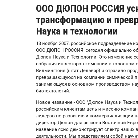
ООО ДЮПОН РОССИЯ уск
трансформацию и прев
Наука и технологии
13 ноября 2007, российское подразделение 
ООО ДЮПОН РОССИЯ, сегодня официально объ
Дюпон Наука и Технологии. Это изменение 
собрания инвесторов компании в головном 
Вилмингтоне (штат Делавэр) и отразило пр
превращающуюся из компании химической 
занимающуся в основном производством наук
биотехнологий.
Новое название - ООО "Дюпон Наука и Технол
российским клиентам цель и миссию компани
лидеров по развитию и коммерциализации н
директор Дюпон для региона Восточной Евр
название ясно демонстрирует спектр наших 
деятельности. Мы представляем собой науч