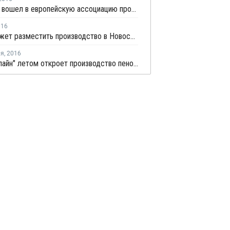
НАППАН вошел в европейскую ассоциацию производителей пенополиуретана
016
BASF может разместить производство в Новосибирске
ля
,
2016
ГК "Фомлайн" летом откроет производство пенополиуретана в Пензенской области