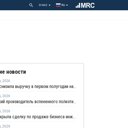
О НАС
RU
ие новости
а
,
2026
Borouge снизила выручку в первом полугодии на 5%
а
,
2026
Удмуртский производитель вспененного полиэтилена нарастит выпуск на 15%
а
,
2026
SABIC закрыла сделку по продаже бизнеса инженерных пластиков компании Mutares за USD450 млн
а
,
2026