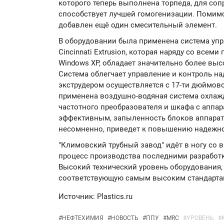
которого теперь выполнена торпеда, для соп
способствует лучшей гомогенизации. Помимо 
добавлен ещё один смесительный элемент.
В оборудовании была применена система упр
Cincinnati Extrusion, которая наряду со все
Windows XP, обладает значительно более вы
Система облегчает управление и контроль на
экструдером осуществляется с 17-ти дюймов
применена воздушно-водяная система охлажд
частотного преобразователя и шкафа с аппар
эффективным, запыленность блоков аппарату
несомненно, приведет к повышению надежно
"Климовский трубный завод" идёт в ногу со 
процесс производства последними разработк
Высокий технический уровень оборудования,
соответствующую самым высоким стандартам
Источник: Plastics.ru
#
НЕФТЕХИМИЯ
#
НОВОСТЬ
#
ППУ
#
MRC
#
УРОВЕНЬ
#