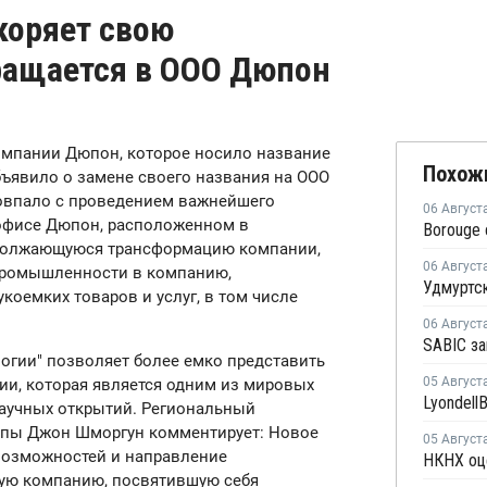
оряет свою
ращается в ООО Дюпон
компании Дюпон, которое носило название
Похож
явило о замене своего названия на ООО
совпало с проведением важнейшего
06 Август
офисе Дюпон, расположенном в
одолжающуюся трансформацию компании,
06 Август
промышленности в компанию,
оемких товаров и услуг, в том числе
06 Август
огии" позволяет более емко представить
05 Август
и, которая является одним из мировых
аучных открытий. Региональный
опы Джон Шморгун комментирует: Новое
05 Август
возможностей и направление
ную компанию, посвятившую себя