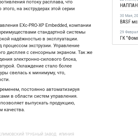
ротивления потоку расплава, что
этого, на экструдерах этой серии
30 Мая
,
2
авления EXc-PRO-XP Embedded, компании
ми преимуществами стандартной системы
29 Февра
сокой надёжностью в эксплуатации.
д процессом экструзии. Управление
ого дисплея с сенсорным экраном. Так же
ения электронно-силового блока,
атурой. Охлаждение стало более
ры свелась к минимуму, что,
сти.
временем, постоянно автоматизируя
ами в области систем управления.
 позволяет выпускать продукцию,
 качества.
КЛИМОВСКИЙ ТРУБНЫЙ ЗАВОД
#
ЛИНИЯ