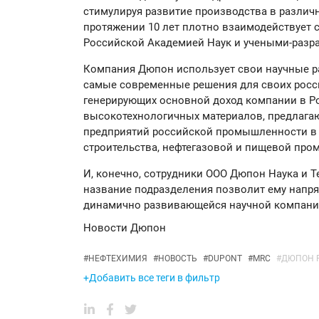
стимулируя развитие производства в различ
протяжении 10 лет плотно взаимодействует 
Российской Академией Наук и учеными-разр
Компания Дюпон использует свои научные ра
самые современные решения для своих росси
генерирующих основной доход компании в Ро
высокотехнологичных материалов, предлаг
предприятий российской промышленности в 
строительства, нефтегазовой и пищевой про
И, конечно, сотрудники ООО Дюпон Наука и Т
название подразделения позволит ему напр
динамично развивающейся научной компание
Новости Дюпон
#
НЕФТЕХИМИЯ
#
НОВОСТЬ
#
DUPONT
#
MRC
#
ДЮПОН Р
+Добавить все теги в фильтр