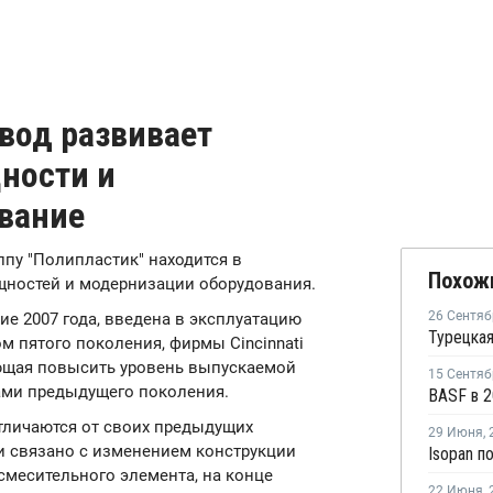
вод развивает
ности и
вание
ппу "Полипластик" находится в
Похож
ностей и модернизации оборудования.
26 Сентяб
ие 2007 года, введена в эксплуатацию
м пятого поколения, фирмы Cincinnati
яющая повысить уровень выпускаемой
15 Сентяб
рами предыдущего поколения.
тличаются от своих предыдущих
29 Июня
,
и связано с изменением конструкции
 смесительного элемента, на конце
22 Июня
,