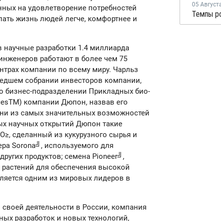
05 Август
нных на удовлетворение потребностей
лать жизнь людей легче, комфортнее и
в научные разработки 1.4 миллиарда
инженеров работают в более чем 75
нтрах компании по всему миру. Чарльз
шедшем собрании инвесторов компании,
 бизнес-подразделении Прикладных био-
cesTM) компании Дюпон, назвав его
ни из самых значительных возможностей
вых научных открытий Дюпон такие
O≥, сделанный из кукурузного сырья и
а Sorona╝, используемого для
ругих продуктов; семена Pioneer╝,
 растений для обеспечения высокой
ляется одним из мировых лидеров в
своей деятельности в России, компания
ых разработок и новых технологий,