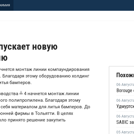
ХИМИЯ
пускает новую
ию
начнется монтаж линии компаундирования
Похож
 Благодаря этому оборудованию холдинг
итья бамперов.
06 Август
водства ╧ 4 начнется монтаж линии
ого полипропилена. Благодаря этому
06 Август
себя материалом для литья бамперов. До
онней фирмы в Тольятти. В целях
06 Август
ыло принято решение закупить
05 Август