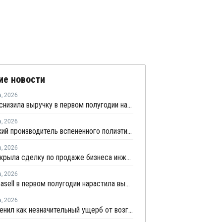
ие новости
а
,
2026
Borouge снизила выручку в первом полугодии на 5%
а
,
2026
Удмуртский производитель вспененного полиэтилена нарастит выпуск на 15%
а
,
2026
SABIC закрыла сделку по продаже бизнеса инженерных пластиков компании Mutares за USD450 млн
а
,
2026
LyondellBasell в первом полугодии нарастила выручку на 6,7%
а
,
2026
НКНХ оценил как незначительный ущерб от возгорания на линии полистирола