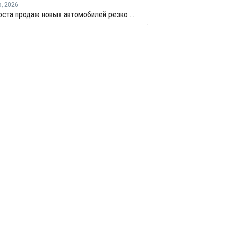
а
,
2026
Темпы роста продаж новых автомобилей резко замедлились