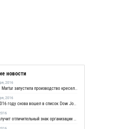
ие новости
ря
,
2016
Турецкая Martur запустила производство кресел для Renault Kaptur
ря
,
2016
BASF в 2016 году снова вошел в список Dow Jones Sustainability World Index
2016
Isopan получит отличительный знак организации НАППАН
2016