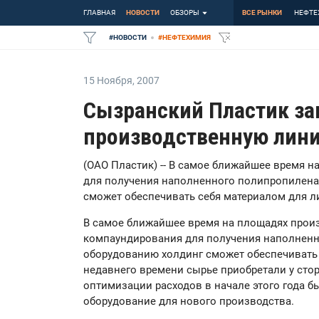
ГЛАВНАЯ
НОВОСТИ
ОБЗОРЫ
ВСЕ РЫНКИ
НЕФТЕ
#
НОВОСТИ
#
НЕФТЕХИМИЯ
15 Ноября
,
2007
Сызранский Пластик за
производственную лин
(ОАО Пластик) -- В самое ближайшее время 
для получения наполненного полипропилена.
сможет обеспечивать себя материалом для л
В самое ближайшее время на площадях произ
компаундирования для получения наполненн
оборудованию холдинг сможет обеспечивать 
недавнего времени сырье приобретали у стор
оптимизации расходов в начале этого года б
оборудование для нового производства.