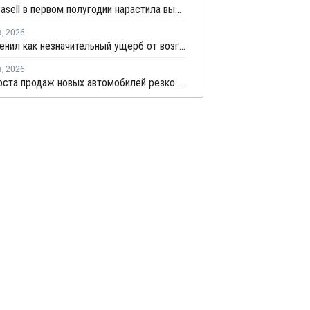
LyondellBasell в первом полугодии нарастила выручку на 6,7%
а
,
2026
НКНХ оценил как незначительный ущерб от возгорания на линии полистирола
а
,
2026
Темпы роста продаж новых автомобилей резко замедлились