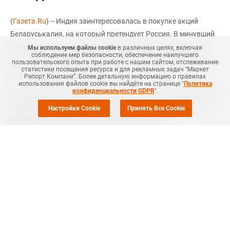
(
Газета.Ru
) -- Индия заинтересовалась в покупке акций
Беларуськалия, на который претендует Россия. В минувший
четверг перед встречей с премьер-министром Белоруссии
Мы используем файлы cookie
в различных целях, включая
соблюдение мер безопасности, обеспечение наилучшего
Михаилом Мясниковичем об этом заявил посол Индии в
пользовательского опыта при работе с нашим сайтом, отслеживание
статистики посещения ресурса и для рекламных задач “Маркет
Белоруссии Манодж Кумар Бхарти.
Репорт Компани”. Более детальную информацию о правилах
использования файлов cookie вы найдёте на странице "
Политика
конфиденциальности GDPR
".
Ранее белорусские власти говорили о планах продать до 25%
Беларуськалия за USD 6≈7 млрд, затем на рынке появилась
Настройки Cookie
Принять Все Cookie
информация о вероятной продаже контроля в
Беларуськалии группе Нафта Москва Сулеймана Керимова
за USD 15 млрд. Потом в качестве наиболее вероятного
покупателя Беларуськалия назывался российский
монополист в производстве калийных удобрений Уралкалий,
также подконтрольный Керимову.
Однако в конце июня Минск заявил, что собирается продать
на бирже 10≈15% компании. Белоруссия оценивает всю
компанию в USD 30 млрд.