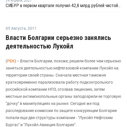
29 Апреля
,
2021
СИБУР в первом квартале получил 42,8 млрд рублей чистой прибыли против убытка в прошлом году
05 Августа
,
2011
Власти Болгарии серьезно занялись
деятельностью Лукойл
(
РБК
) -- Власти Болгарии, похоже, решили более чем серьезно
заняться деятельностью нефтегазовой компании Лукойл на
территории своей страны. Сначала местная таможня
кратковременно парализовала работу подконтрольного
российской компании НПЗ, отозвав лицензию, затем
местные антимонопольные органы заподозрили ее торговую
"дочку" в манипуляциях на рынке. Сегодня же под
расследование комиссии по защите конкуренции Болгарии
попали еще две структуры компании - "Лукойл Нефтохим
Бургас" и "Лукойл Авиация Болгария".