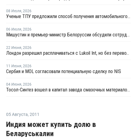
08 Июля
,
2026
Ученые ТПУ предложили способ получения автомобильного бензина из пластиковых отходов
06 Июля
,
2026
Мишустин и премьер-министр Белоруссии обсудили сотрудничество РФ и Белоруссии в сфере углеводородов
22 Июня
,
2026
Лондон разрешил расплачиваться с Lukoil Int, но без перевода средств Лукойлу
11 Июня
,
2026
Сербия и MOL согласовали потенциальную сделку по NIS
04 Июня
,
2026
Тосол-Синтез вошел в капитал завода смазочных материалов "Девон"
05 Августа
,
2011
Индия может купить долю в
Беларуськалии