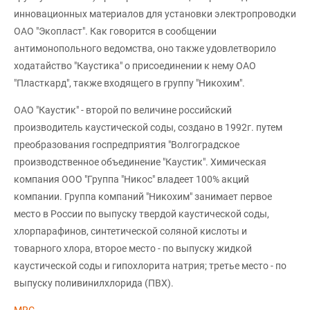
инновационных материалов для установки электропроводки
ОАО "Экопласт". Как говорится в сообщении
антимонопольного ведомства, оно также удовлетворило
ходатайство "Каустика" о присоединении к нему ОАО
"Пласткард", также входящего в группу "Никохим".
ОАО "Каустик" - второй по величине российский
производитель каустической соды, создано в 1992г. путем
преобразования госпредприятия "Волгоградское
производственное объединение "Каустик". Химическая
компания ООО "Группа "Никос" владеет 100% акций
компании. Группа компаний "Никохим" занимает первое
место в России по выпуску твердой каустической соды,
хлорпарафинов, синтетической соляной кислоты и
товарного хлора, второе место - по выпуску жидкой
каустической соды и гипохлорита натрия; третье место - по
выпуску поливинилхлорида (ПВХ).