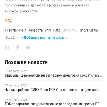
полипропилена, делает их эффективными в условиях
высокой влажности.
MRC
#
НЕФТЕХИМИЯ
#
НОВОСТЬ
#
ПП
#
MRC
#
ПЛАСТИК
#
ПОЛИМЕРЫ
Еще
2
+Добавить все теги в фильтр
Похожие новости
07 Августа
,
2026
Прибыль Казаньоргсинтеза в первом полугодии сократилась более чем в 2 раза
07 Августа
,
2026
Чистая прибыль СИБУРа по РСБУ за первое полугодие сократилась в 3,6 раза
07 Августа
,
2026
ЕЭК прекратила антидемпинговые расследования против ПЭ и ПП из Азербайджана и Туркменистана