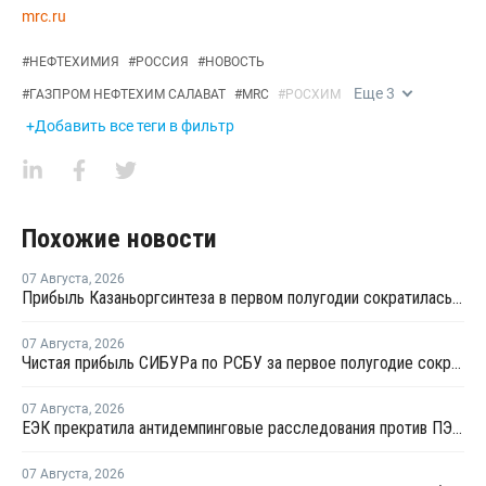
mrc.ru
#
НЕФТЕХИМИЯ
#
РОССИЯ
#
НОВОСТЬ
Еще
3
#
ГАЗПРОМ НЕФТЕХИМ САЛАВАТ
#
MRC
#
РОСХИМ
+Добавить все теги в фильтр
Похожие новости
07 Августа
,
2026
Прибыль Казаньоргсинтеза в первом полугодии сократилась более чем в 2 раза
07 Августа
,
2026
Чистая прибыль СИБУРа по РСБУ за первое полугодие сократилась в 3,6 раза
07 Августа
,
2026
ЕЭК прекратила антидемпинговые расследования против ПЭ и ПП из Азербайджана и Туркменистана
07 Августа
,
2026