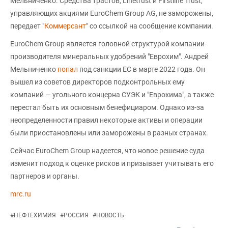
Мельниченко. Средства трастов, Linetrust и Firstline Trust,
управляющих акциями EuroChem Group AG, не заморожены,
передает "
Коммерсант
" со ссылкой на сообщение компании.
EuroChem Group является головной структурой компании-
производителя минеральных удобрений "Еврохим". Андрей
Мельниченко
попал
под санкции ЕС в марте 2022 года. Он
вышел из советов директоров подконтрольных ему
компаний — угольного концерна СУЭК и "Еврохима", а также
перестал быть их основным бенефициаром. Однако из-за
неопределенности правил некоторые активы и операции
были приостановлены или заморожены в разных странах.
Сейчас EuroChem Group надеется, что новое решение суда
изменит подход к оценке рисков и призывает учитывать его
партнеров и органы.
mrc.ru
#
НЕФТЕХИМИЯ
#
РОССИЯ
#
НОВОСТЬ