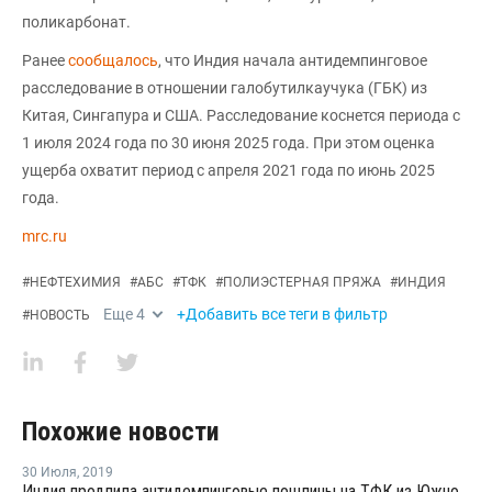
поликарбонат.
Ранее
сообщалось
, что Индия начала антидемпинговое
расследование в отношении галобутилкаучука (ГБК) из
Китая, Сингапура и США. Расследование коснется периода с
1 июля 2024 года по 30 июня 2025 года. При этом оценка
ущерба охватит период с апреля 2021 года по июнь 2025
года.
mrc.ru
#
НЕФТЕХИМИЯ
#
АБС
#
ТФК
#
ПОЛИЭСТЕРНАЯ ПРЯЖА
#
ИНДИЯ
Еще
4
+Добавить все теги в фильтр
#
НОВОСТЬ
Похожие новости
30 Июля
,
2019
Индия продлила антидемпинговые пошлины на ТФК из Южной Кореи и Таиланда