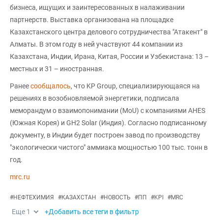
бизнеса, ищущих и заинтересованных в налаживании
партнерств. Выставка организована на площадке
Казахстанского центра делового сотрудничества "Атакент" в
Алматы. В этом году в ней участвуют 44 компании из
Казахстана, Индии, Ирана, Китая, России и Узбекистана: 13 –
местных и 31 – иностранная.
Ранее
сообщалось
, что KP Group, специализирующаяся на
решениях в возобновляемой энергетики, подписала
меморандум о взаимопонимании (MoU) с компаниями AHES
(Южная Корея) и GH2 Solar (Индия). Согласно подписанному
документу, в Индии будет построен завод по производству
"экологически чистого" аммиака мощностью 100 тыс. тонн в
год.
mrc.ru
#
НЕФТЕХИМИЯ
#
КАЗАХСТАН
#
НОВОСТЬ
#
ПП
#
KPI
#
MRC
Еще
1
+Добавить все теги в фильтр