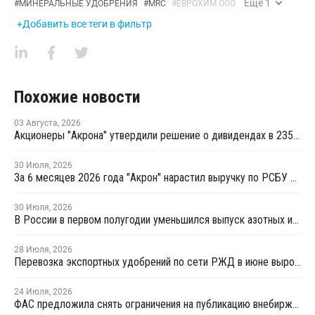
Еще
1
#
МИНЕРАЛЬНЫЕ УДОБРЕНИЯ
#
MRC
#
ЕВРОХИМ ООО
+Добавить все теги в фильтр
Похожие новости
03 Августа
,
2026
Акционеры "Акрона" утвердили решение о дивидендах в 235 рублей на акцию
30 Июля
,
2026
За 6 месяцев 2026 года "Акрон" нарастил выручку по РСБУ на 1,3%
30 Июля
,
2026
В России в первом полугодии уменьшился выпуск азотных и фосфорных удобрений
28 Июля
,
2026
Перевозка экспортных удобрений по сети РЖД в июне выросла на 11,2%
24 Июля
,
2026
ФАС предложила снять ограничения на публикацию внебиржевых индексов на удобрения