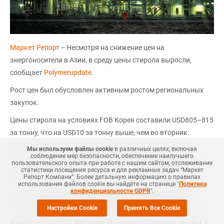
Маркет Репорт
-- Несмотря на снижение цен на
энергоносители в Азии, в среду цены стирола выросли,
сообщает
Polymerupdate
.
Рост цен был обусловлен активным ростом региональных
закупок.
Цены стирола на условиях FOB Корея составили USD805–815
за тонну, что на USD10 за тонну выше, чем во вторник.
Мы используем файлы cookie
в различных целях, включая
Цены на условиях CFR Китай составили USD815–825 за
соблюдение мер безопасности, обеспечение наилучшего
тонну, что на USD10 за тонну больше, чем в предыдущий
пользовательского опыта при работе с нашим сайтом, отслеживание
статистики посещения ресурса и для рекламных задач “Маркет
день.
Репорт Компани”. Более детальную информацию о правилах
использования файлов cookie вы найдёте на странице "
Политика
конфиденциальности GDPR
".
В то же время цены на бензол остались стабильными и
составили USD660–670 за тонну на условиях FOB Корея.
Настройки Cookie
Принять Все Cookie
Ранее
сообщалось
, что Ineos Styrolution (Германия, входит в