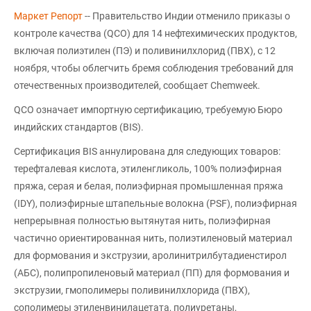
Маркет Репорт
-- Правительство Индии отменило приказы о
контроле качества (QCO) для 14 нефтехимических продуктов,
включая полиэтилен (ПЭ) и поливинилхлорид (ПВХ), с 12
ноября, чтобы облегчить бремя соблюдения требований для
отечественных производителей, сообщает Chemweek.
QCO означает импортную сертификацию, требуемую Бюро
индийских стандартов (BIS).
Сертификация BIS аннулирована для следующих товаров:
терефталевая кислота, этиленгликоль, 100% полиэфирная
пряжа, серая и белая, полиэфирная промышленная пряжа
(IDY), полиэфирные штапельные волокна (PSF), полиэфирная
непрерывная полностью вытянутая нить, полиэфирная
частично ориентированная нить, полиэтиленовый материал
для формования и экструзии, аролинитрилбутадиенстирол
(АБС), полипропиленовый материал (ПП) для формования и
экструзии, гмополимеры поливинилхлорида (ПВХ),
сополимеры этиленвинилацетата, полиуретаны,