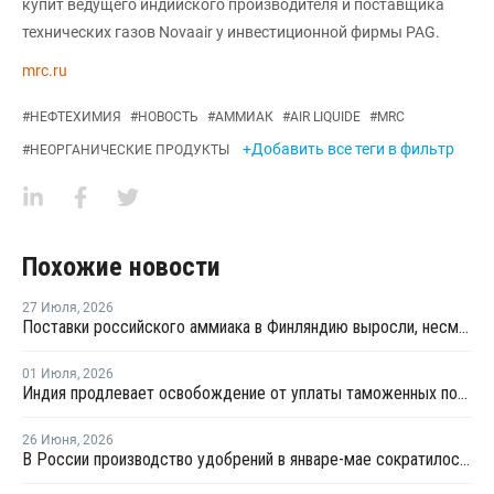
купит ведущего индийского производителя и поставщика
технических газов Novaаir у инвестиционной фирмы PAG.
mrc.ru
#
НЕФТЕХИМИЯ
#
НОВОСТЬ
#
АММИАК
#
AIR LIQUIDE
#
MRC
+Добавить все теги в фильтр
#
НЕОРГАНИЧЕСКИЕ ПРОДУКТЫ
Похожие новости
27 Июля
,
2026
Поставки российского аммиака в Финляндию выросли, несмотря на санкции
01 Июля
,
2026
Индия продлевает освобождение от уплаты таможенных пошлин на импорт нефтехимии на фоне конфликта на Ближнем Востоке
26 Июня
,
2026
В России производство удобрений в январе-мае сократилось на 1%