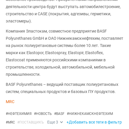
деятельности центра будут выступать автомобилестроение,
строительство и CASE (покрытия, адгезивы, герметики,
эластомеры).
Компания Эластокам, совместное предприятие BASF
Polyurethanes GmbH и ОАО Нижнекамскнефтехим, поставляет
на рынок полиуретановые системы более 10 лет. Такие
марки как Elastopor, Elastospray, Elastopir, Elastoflex,
Elastocoat применяются российскими компаниями в
строительстве, холодильной, автомобильной, мебельной
промышленности.
BASF Polyurethanes – ведущий поставщик полиуретановых
систем, специальных продуктов и базовых ПУ продуктов.
MRC
#
НЕФТЕХИМИЯ
#
НОВОСТЬ
#
BASF
#
НИЖНЕКАМСКНЕФТЕХИМ
Еще
3
+Добавить все теги в фильтр
#
MRC
#
ПОСТАВЩИКЪ