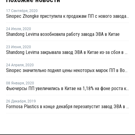
17 Сентября
,
2020
Sinopec Zhongke приступила к продажам ПП с нового завода в провинции Гуандун
24 Июля
,
2020
Shandong Levima возобновила работу завода ЭВА в Китае
23 Июня
,
2020
Shandong Levima закрывала завод ЭВА в Китае из-за сбоя в работе оборудования
24 Апреля
,
2020
Sinopec значительно поднял цены некоторых марок ПП в Восточном Китае
08 Января
,
2020
Фьючерсы ПП увеличились в Китае на 1,18% на фоне роста котировок нефти
26 Декабря
,
2019
Formosa Plastics в конце декабря перезапустит завод ЭВА в Китае после плановой профилактики