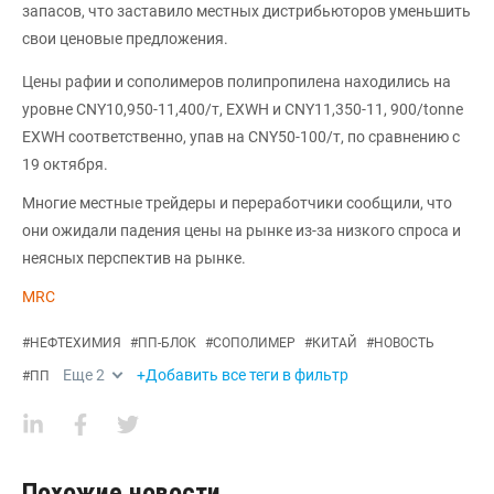
запасов, что заставило местных дистрибьюторов уменьшить
свои ценовые предложения.
Цены рафии и сополимеров полипропилена находились на
уровне CNY10,950-11,400/т, EXWH и CNY11,350-11, 900/tonne
EXWH соответственно, упав на CNY50-100/т, по сравнению с
19 октября.
Многие местные трейдеры и переработчики сообщили, что
они ожидали падения цены на рынке из-за низкого спроса и
неясных перспектив на рынке.
MRC
#
НЕФТЕХИМИЯ
#
ПП-БЛОК
#
СОПОЛИМЕР
#
КИТАЙ
#
НОВОСТЬ
Еще
2
+Добавить все теги в фильтр
#
ПП
Похожие новости