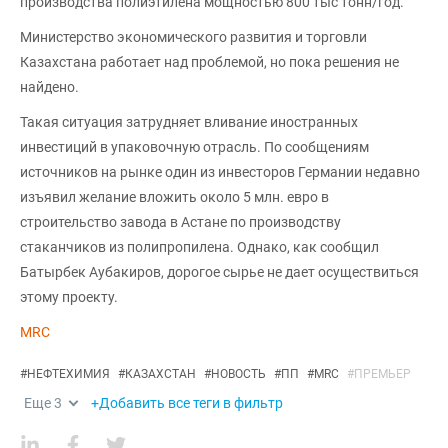
производства полиэтилена мощностью 800 тыс тонн/год.
Министерство экономического развития и торговли
Казахстана работает над проблемой, но пока решения не
найдено.
Такая ситуация затрудняет вливание иностранных
инвестиций в упаковочную отрасль. По сообщениям
источников на рынке один из инвесторов Германии недавно
изъявил желание вложить около 5 млн. евро в
строительство завода в Астане по производству
стаканчиков из полипропилена. Однако, как сообщил
Батырбек Аубакиров, дорогое сырье не дает осуществиться
этому проекту.
MRC
#
НЕФТЕХИМИЯ
#
КАЗАХСТАН
#
НОВОСТЬ
#
ПП
#
MRC
#
ПРЕМЬЕР
Еще
3
+Добавить все теги в фильтр