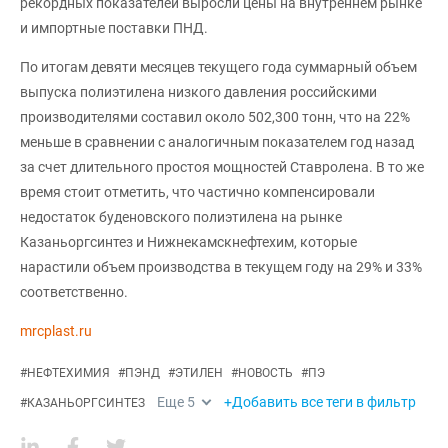
рекордных показателей выросли цены на внутреннем рынке
и импортные поставки ПНД.
По итогам девяти месяцев текущего года суммарный объем
выпуска полиэтилена низкого давления российскими
производителями составил около 502,300 тонн, что на 22%
меньше в сравнении с аналогичным показателем год назад
за счет длительного простоя мощностей Ставролена. В то же
время стоит отметить, что частично компенсировали
недостаток буденовского полиэтилена на рынке
Казаньоргсинтез и Нижнекамскнефтехим, которые
нарастили объем производства в текущем году на 29% и 33%
соответственно.
mrcplast.ru
#
НЕФТЕХИМИЯ
#
ПЭНД
#
ЭТИЛЕН
#
НОВОСТЬ
#
ПЭ
Еще
5
+Добавить все теги в фильтр
#
КАЗАНЬОРГСИНТЕЗ