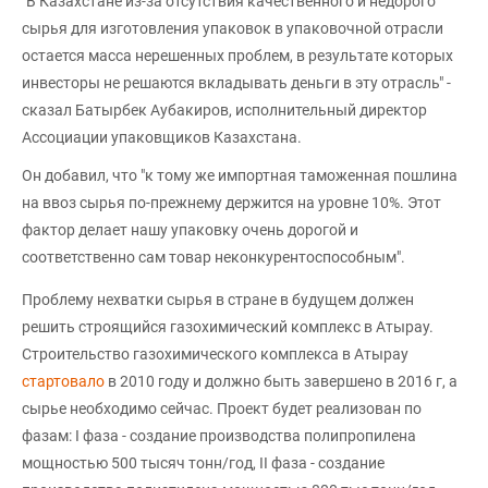
"В Казахстане из-за отсутствия качественного и недорого
сырья для изготовления упаковок в упаковочной отрасли
остается масса нерешенных проблем, в результате которых
инвесторы не решаются вкладывать деньги в эту отрасль" -
сказал Батырбек Аубакиров, исполнительный директор
Ассоциации упаковщиков Казахстана.
Он добавил, что "к тому же импортная таможенная пошлина
на ввоз сырья по-прежнему держится на уровне 10%. Этот
фактор делает нашу упаковку очень дорогой и
соответственно сам товар неконкурентоспособным".
Проблему нехватки сырья в стране в будущем должен
решить строящийся газохимический комплекс в Атырау.
Строительство газохимического комплекса в Атырау
стартовало
в 2010 году и должно быть завершено в 2016 г, а
сырье необходимо сейчас. Проект будет реализован по
фазам: I фаза - создание производства полипропилена
мощностью 500 тысяч тонн/год, II фаза - создание