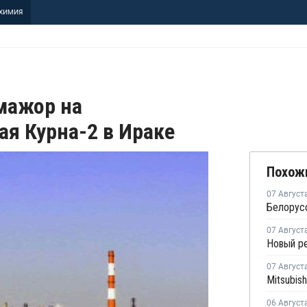
ХИМИЯ
мажор на
я Курна-2 в Ираке
Похож
07 Август
07 Август
07 Август
06 Август