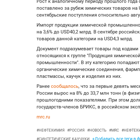
Рост к аналогичному периоду прошлого года с
поставлено за рубеж химических товаров на 
сентябрьские поступления относительно авгу
Импорт продукции химической промышленност
на 3,6% до USD40,2 млрд. В сентябре российс
товаров данной категории на USD4,3 млрд.
Документ подразумевает товары под кодами 
относящихся к группе "Продукция химической
промышленности". В эту категорию попадают
органические химические соединения, фармпр
пластмассы, каучук и изделия из них.
Ранее
сообщалось
, что за первые девять мес
России вырос на 8% до 33,7 млн тонн (в физи
прошлогодними показателями. При этом доля
государств-членов БРИКС, в российском эксп
mrc.ru
#
НЕФТЕХИМИЯ
#
РОССИЯ
#
НОВОСТЬ
#
MRC
#
НЕФТЕХ
+Добавить все теги в 
#
СИНТЕТИЧЕСКИЕ КАУЧУКИ