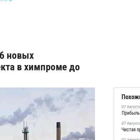
6 новых
кта в химпроме до
Похож
07 Август
07 Август