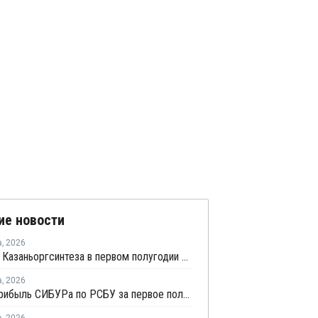
ие новости
а
,
2026
Прибыль Казаньоргсинтеза в первом полугодии сократилась более чем в 2 раза
а
,
2026
Чистая прибыль СИБУРа по РСБУ за первое полугодие сократилась в 3,6 раза