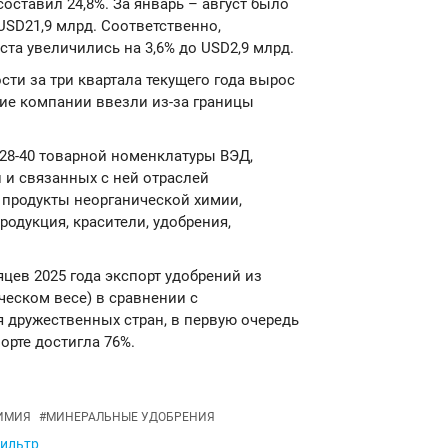
оставил 24,8%. За январь – август было
USD21,9 млрд. Соответственно,
ста увеличились на 3,6% до USD2,9 млрд.
и за три квартала текущего года вырос
кие компании ввезли из-за границы
28-40 товарной номенклатуры ВЭД,
 и связанных с ней отраслей
 продукты неорганической химии,
одукция, красители, удобрения,
яцев 2025 года экспорт удобрений из
ческом весе) в сравнении с
 дружественных стран, в первую очередь
орте достигла 76%.
ИМИЯ
#
МИНЕРАЛЬНЫЕ УДОБРЕНИЯ
фильтр