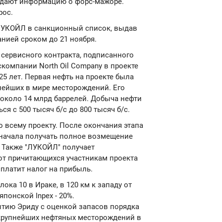
ждают информацию о форс-мажоре.
рос.
ЛУКОЙЛ в санкционный список, выдав
нией сроком до 21 ноября.
 сервисного контракта, подписанного
скомпании North Oil Company в проекте
25 лет. Первая нефть на проекте была
пнейших в мире месторождений. Его
около 14 млрд баррелей. Добыча нефти
ся с 500 тысяч б/с до 800 тысяч б/с.
 всему проекту. После окончания этапа
 начала получать полное возмещение
. Также "ЛУКОЙЛ" получает
 от причитающихся участникам проекта
платит налог на прибыль.
ока 10 в Ираке, в 120 км к западу от
японской Inpex - 20%.
тию Эриду с оценкой запасов порядка
з крупнейших нефтяных месторождений в