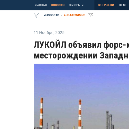
ГЛАВНАЯ
НОВОСТИ
ОБЗОРЫ
ВСЕ РЫНКИ
НЕФТЕ
#
НОВОСТИ
#
НЕФТЕХИМИЯ
11 Ноября
,
2025
ЛУКОЙЛ объявил форс-
месторождении Западна