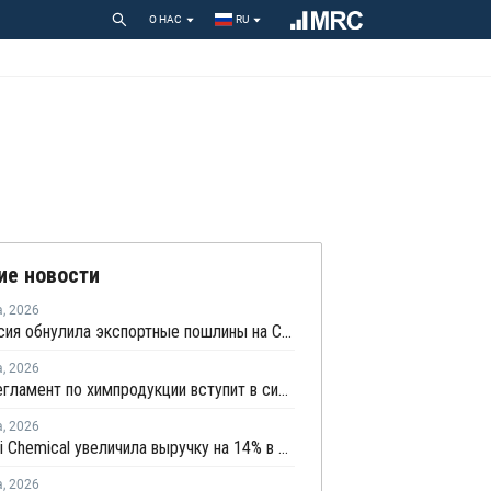
О НАС
RU
ие новости
а
,
2026
Белоруссия обнулила экспортные пошлины на СУГ
а
,
2026
Новый регламент по химпродукции вступит в силу в сентябре 2027 года
а
,
2026
Mitsubishi Chemical увеличила выручку на 14% в первом квартале японского финансового года
а
,
2026