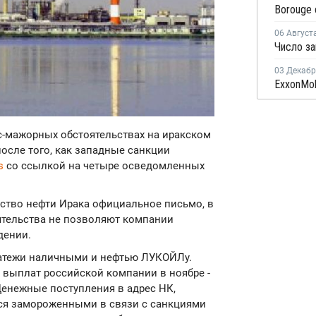
06 Август
03 Декаб
с-мажорных обстоятельствах на иракском
осле того, как западные санкции
rs
со ссылкой на четыре осведомленных
ство нефти Ирака официальное письмо, в
ятельства не позволяют компании
дении.
латежи наличными и нефтью ЛУКОЙЛу.
выплат российской компании в ноябре -
Денежные поступления в адрес НК,
тся замороженными в связи с санкциями