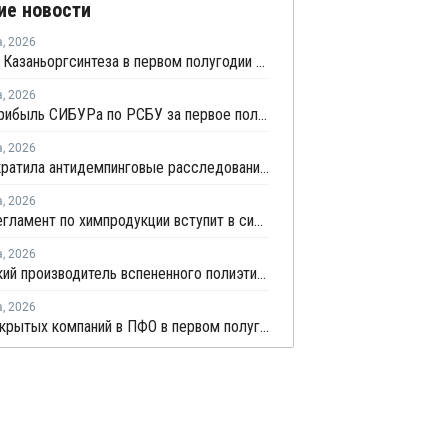
ие новости
а
,
2026
Прибыль Казаньоргсинтеза в первом полугодии сократилась более чем в 2 раза
а
,
2026
Чистая прибыль СИБУРа по РСБУ за первое полугодие сократилась в 3,6 раза
а
,
2026
ЕЭК прекратила антидемпинговые расследования против ПЭ и ПП из Азербайджана и Туркменистана
а
,
2026
Новый регламент по химпродукции вступит в силу в сентябре 2027 года
а
,
2026
Удмуртский производитель вспененного полиэтилена нарастит выпуск на 15%
а
,
2026
Число закрытых компаний в ПФО в первом полугодии 2026 года вдвое превысило число новых