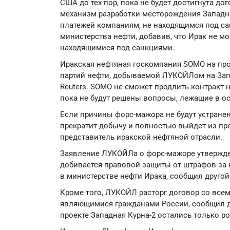
США до тех пор, пока не будет достигнута до
механизм разработки месторождения Западн
платежей компаниям, не находящимся под са
министерства нефти, добавив, что Ирак не м
находящимися под санкциями.
Иракская нефтяная госкомпания SOMO на про
партий нефти, добываемой ЛУКОЙЛом на Запа
Reuters. SOMO не сможет продлить контракт 
пока не будут решены вопросы, лежащие в о
Если причины форс-мажора не будут устране
прекратит добычу и полностью выйдет из п
представитель иракской нефтяной отрасли.
Заявление ЛУКОЙЛа о форс-мажоре утвержде
добивается правовой защиты от штрафов за
в министерстве нефти Ирака, сообщил другой
Кроме того, ЛУКОЙЛ расторг договор со все
являющимися гражданами России, сообщил др
проекте Западная Курна-2 остались только р