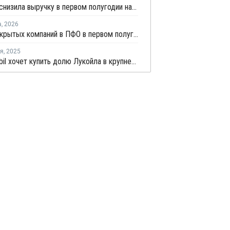
Borouge снизила выручку в первом полугодии на 5%
а
,
2026
Число закрытых компаний в ПФО в первом полугодии 2026 года вдвое превысило число новых
ря
,
2025
ExxonMobil хочет купить долю Лукойла в крупнейшем месторождении Ирака