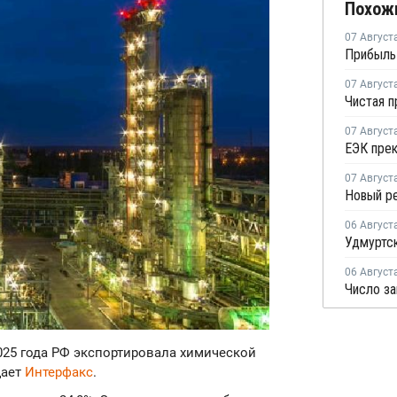
Похож
07 Август
07 Август
07 Август
07 Август
06 Август
06 Август
2025 года РФ экспортировала химической
щает
Интерфакс
.