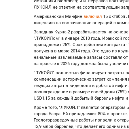
Источники Bloomberg и Интерфакса подтвер
ЛУКОЙЛ не ответил на соответствующий зап
Американский Минфин
включил
15 октября 
лицензию на сворачивание операций с компа
Западная Курна-2 разрабатывается на основе
"ЛУКОЙЛом" в январе 2010 года. Иракской го
принадлежит 25%. Срок действия контракта - 
получена в марте 2014 года. Это одно из кру
начальные извлекаемые запасы составляют 
на проекте к 2026 году должна была увеличить
"ЛУКОЙЛ" полностью финансирует затраты по
компенсации исторических затрат компания
текущих затрат в виде доли в добытой нефти
вознаграждение в размере своей доли (75%)
USD1,15 за каждый добытый баррель нефти и 
Кроме того, "ЛУКОЙЛ" является оператором Бл
города Басра. Ей принадлежит 80% в проекте, 
Геологоразведочные работы привели к откры
12,9 млрд баррелей, что делает его одним и