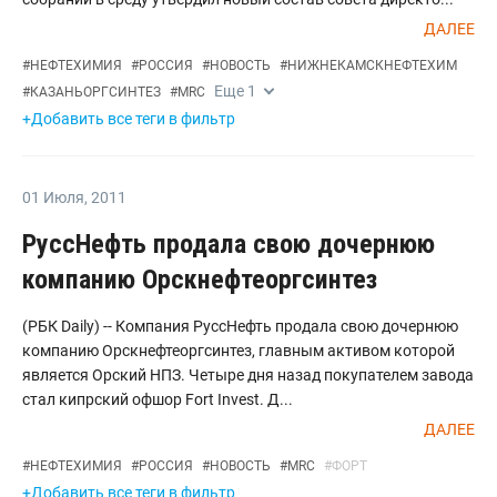
ДАЛЕЕ
#
НЕФТЕХИМИЯ
#
РОССИЯ
#
НОВОСТЬ
#
НИЖНЕКАМСКНЕФТЕХИМ
Еще
1
#
КАЗАНЬОРГСИНТЕЗ
#
MRC
+Добавить все теги в фильтр
01 Июля
,
2011
РуссНефть продала свою дочернюю
компанию Орскнефтеоргсинтез
(РБК Daily) -- Компания РуссНефть продала свою дочернюю
компанию Орскнефтеоргсинтез, главным активом которой
является Орский НПЗ. Четыре дня назад покупателем завода
стал кипрский офшор Fort Invest. Д...
ДАЛЕЕ
#
НЕФТЕХИМИЯ
#
РОССИЯ
#
НОВОСТЬ
#
MRC
#
ФОРТ
+Добавить все теги в фильтр