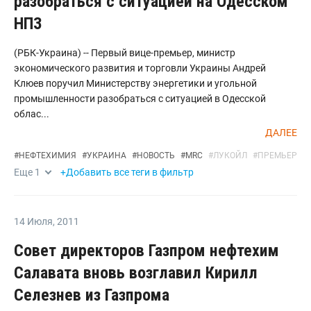
разобраться с ситуацией на Одесском
НПЗ
(РБК-Украина) -- Первый вице-премьер, министр
экономического развития и торговли Украины Андрей
Клюев поручил Министерству энергетики и угольной
промышленности разобраться с ситуацией в Одесской
облас...
ДАЛЕЕ
#
НЕФТЕХИМИЯ
#
УКРАИНА
#
НОВОСТЬ
#
MRC
#
ЛУКОЙЛ
#
ПРЕМЬЕР
Еще
1
+Добавить все теги в фильтр
14 Июля
,
2011
Совет директоров Газпром нефтехим
Салавата вновь возглавил Кирилл
Селезнев из Газпрома