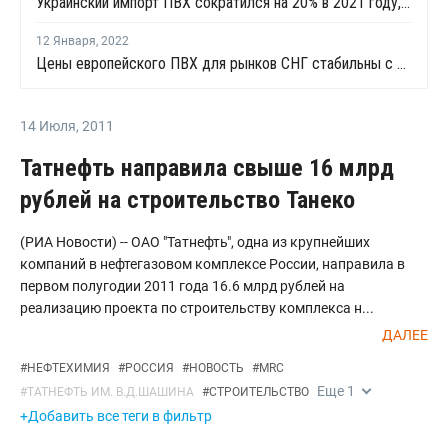
Украинский импорт ПВХ сократился на 20% в 2021 году, экспорт вырос на 23%
12 Января
,
2022
Цены европейского ПВХ для рынков СНГ стабильны с ноября
14 Июля
,
2011
Татнефть направила свыше 16 млрд
рублей на строительство Танеко
(РИА Новости) -- ОАО "Татнефть", одна из крупнейших
компаний в нефтегазовом комплексе России, направила в
первом полугодии 2011 года 16.6 млрд рублей на
реализацию проекта по строительству комплекса н...
ДАЛЕЕ
#
НЕФТЕХИМИЯ
#
РОССИЯ
#
НОВОСТЬ
#
MRC
Еще
1
#
ТАТНЕФТЬ ИМ. В.Д.ШАШИНА
#
СТРОИТЕЛЬСТВО
+Добавить все теги в фильтр