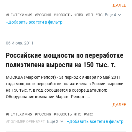
ДАЛЕЕ
Еще
4
#
НЕФТЕХИМИЯ
#
РОССИЯ
#
НОВОСТЬ
#
ПВХ
#
ПП
#
ПС
+Добавить все теги в фильтр
06 Июля
,
2011
Российские мощности по переработке
полиэтилена выросли на 150 тыс. т.
МОСКВА (Маркет Репорт) - За период с января по май 2011
года мощности переработки полиэтилена в России выросли
на 150 тыс. т. в год, сообщается в обзоре ДатаСкоп:
Оборудование компании Маркет Репорт. ...
ДАЛЕЕ
#
НЕФТЕХИМИЯ
#
РОССИЯ
#
НОВОСТЬ
#
ПЭ
#
MRC
Еще
2
+Добавить все теги в фильтр
#
ПОЛИМЕР, ОРЕНБУРГ