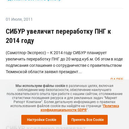
01 Июля
,
2011
СИБУР увеличит переработку ПНГ к
2014 году
(Самотлор-Экспресс) -- К 2014 году СИБУР планирует
увеличить переработку ПНГ до 20 млрд куб.м. Об этом в ходе
подписания соглашения о сотрудничестве с правительством
Тюменской области заявил президент...
ДАЛЕЕ
Мы используем файлы cookie
в различных целях, включая
#
НЕФТЕХИМИЯ
#
НОВОСТЬ
#
СИБУР ХОЛДИНГ
#
MRC
#
КМ
соблюдение мер безопасности, обеспечение наилучшего
пользовательского опыта при работе с нашим сайтом, отслеживание
+Добавить все теги в фильтр
статистики посещения ресурса и для рекламных задач “Маркет
Репорт Компани”. Более детальную информацию о правилах
использования файлов cookie вы найдёте на странице "
Политика
конфиденциальности GDPR
".
01 Июля
,
2011
Настройки Cookie
Принять Все Cookie
СИБУР усиленно развивает