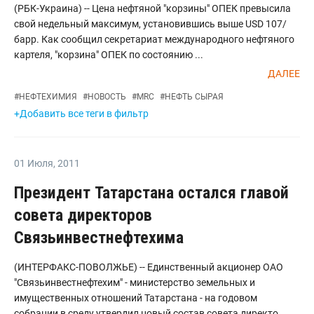
(РБК-Украина) -- Цена нефтяной "корзины" ОПЕК превысила
свой недельный максимум, установившись выше USD 107/
барр. Как сообщил секретариат международного нефтяного
картеля, "корзина" ОПЕК по состоянию ...
ДАЛЕЕ
#
НЕФТЕХИМИЯ
#
НОВОСТЬ
#
MRC
#
НЕФТЬ СЫРАЯ
+Добавить все теги в фильтр
01 Июля
,
2011
Президент Татарстана остался главой
совета директоров
Связьинвестнефтехима
(ИНТЕРФАКС-ПОВОЛЖЬЕ) -- Единственный акционер ОАО
"Связьинвестнефтехим" - министерство земельных и
имущественных отношений Татарстана - на годовом
собрании в среду утвердил новый состав совета директо...