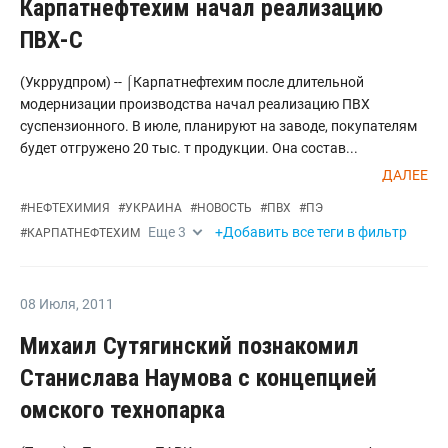
Карпатнефтехим начал реализацию
ПВХ-С
(Укррудпром) -- ⌠Карпатнефтехим после длительной
модернизации производства начал реализацию ПВХ
суспензионного. В июле, планируют на заводе, покупателям
будет отгружено 20 тыс. т продукции. Она состав...
ДАЛЕЕ
#
НЕФТЕХИМИЯ
#
УКРАИНА
#
НОВОСТЬ
#
ПВХ
#
ПЭ
Еще
3
+Добавить все теги в фильтр
#
КАРПАТНЕФТЕХИМ
08 Июля
,
2011
Михаил Сутягинский познакомил
Станислава Наумова с концепцией
омского технопарка