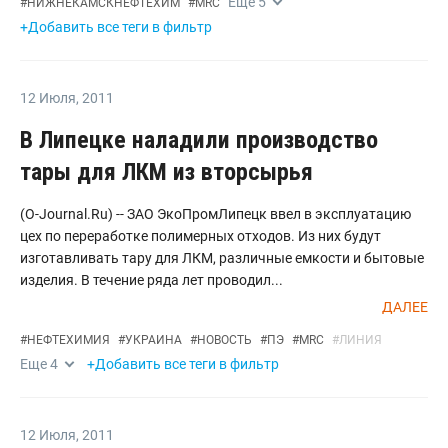
Еще
5
#
НИЖНЕКАМСКНЕФТЕХИМ
#
MRC
+Добавить все теги в фильтр
12 Июля
,
2011
В Липецке наладили производство
тары для ЛКМ из вторсырья
(O-Journal.Ru) -- ЗАО ЭкоПромЛипецк ввел в эксплуатацию
цех по переработке полимерных отходов. Из них будут
изготавливать тару для ЛКМ, различные емкости и бытовые
изделия. В течение ряда лет проводил...
ДАЛЕЕ
#
НЕФТЕХИМИЯ
#
УКРАИНА
#
НОВОСТЬ
#
ПЭ
#
MRC
#
ЛИНИЯ
Еще
4
+Добавить все теги в фильтр
12 Июля
,
2011