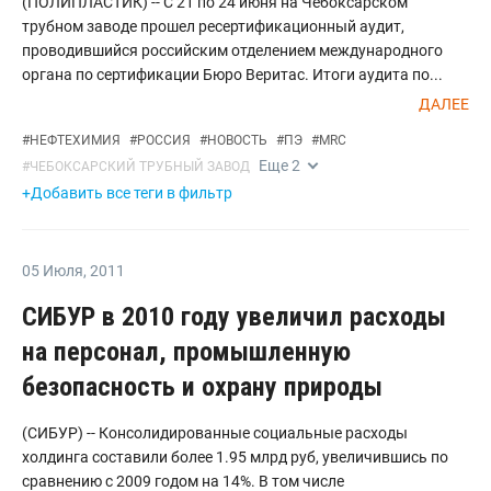
(ПОЛИПЛАСТИК) -- C 21 по 24 июня на Чебоксарском
трубном заводе прошел ресертификационный аудит,
проводившийся российским отделением международного
органа по сертификации Бюро Веритас. Итоги аудита по...
ДАЛЕЕ
#
НЕФТЕХИМИЯ
#
РОССИЯ
#
НОВОСТЬ
#
ПЭ
#
MRC
Еще
2
#
ЧЕБОКСАРСКИЙ ТРУБНЫЙ ЗАВОД
+Добавить все теги в фильтр
05 Июля
,
2011
СИБУР в 2010 году увеличил расходы
на персонал, промышленную
безопасность и охрану природы
(СИБУР) -- Консолидированные социальные расходы
холдинга составили более 1.95 млрд руб, увеличившись по
сравнению с 2009 годом на 14%. В том числе