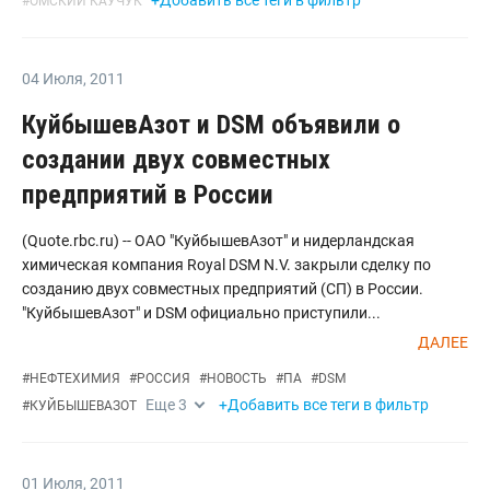
+Добавить все теги в фильтр
#
ОМСКИЙ КАУЧУК
04 Июля
,
2011
КуйбышевАзот и DSM объявили о
создании двух совместных
предприятий в России
(Quote.rbc.ru) -- ОАО "КуйбышевАзот" и нидерландская
химическая компания Royal DSM N.V. закрыли сделку по
созданию двух совместных предприятий (СП) в России.
"КуйбышевАзот" и DSM официально приступили...
ДАЛЕЕ
#
НЕФТЕХИМИЯ
#
РОССИЯ
#
НОВОСТЬ
#
ПА
#
DSM
Еще
3
+Добавить все теги в фильтр
#
КУЙБЫШЕВАЗОТ
01 Июля
,
2011