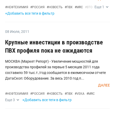
Еще
1
#
НЕФТЕХИМИЯ
#
РОССИЯ
#
НОВОСТЬ
#
ПВХ
#
MRC
#
ВТО
+Добавить все теги в фильтр
08 Июля
,
2011
Крупные инвестиции в производстве
ПВХ профиля пока не ожидаются
МОСКВА (Маркет Репорт) - Увеличение мощностей для
производства профилей за первые 5 месяцев 2011 года
составило 59 тыс.т./год сообщается в ежемесячном отчете
ДатаСкоп: Оборудование. За весь 2010 год п...
ДАЛЕЕ
#
НЕФТЕХИМИЯ
#
РОССИЯ
#
НОВОСТЬ
#
ПВХ
#
VEKA
#
MRC
Еще
3
+Добавить все теги в фильтр