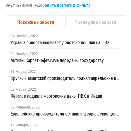
+Добавить все теги в фильтр
#
НЕФТЕХИМИЯ
Похожие новости
Последние новости
04 Ноября
,
2022
Украина приостанавливает действие пошлин на ПВХ
04 Ноября
,
2022
Активы Карпатнефтехима переданы государству
31 Марта
,
2022
Крупный азиатский производитель поднял апрельские цены ПВХ для Китая на USD80 за тонну
03 Марта
,
2022
Reliance подняла мартовские цены ПВХ в Индии
09 Февраля
,
2022
Европейские производители оставили февральские цены ПВХ для рынков стран СНГ на уровне января
19 Января
,
2022