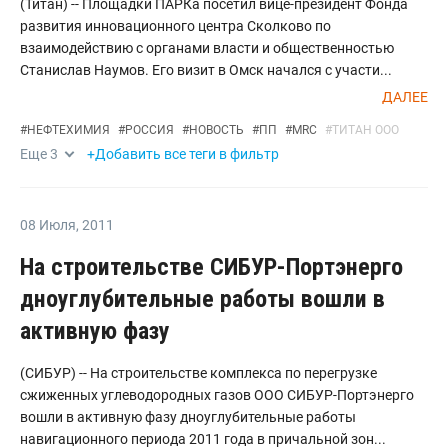
(Титан) -- Площадки ПАРКа посетил вице-президент Фонда
развития инновационного центра Сколково по
взаимодействию с органами власти и общественностью
Станислав Наумов. Его визит в Омск начался с участи...
ДАЛЕЕ
#
НЕФТЕХИМИЯ
#
РОССИЯ
#
НОВОСТЬ
#
ПП
#
MRC
#
ТИТАН ООО
Еще
3
+Добавить все теги в фильтр
08 Июля
,
2011
На строительстве СИБУР-Портэнерго
дноуглубительные работы вошли в
активную фазу
(СИБУР) -- На строительстве комплекса по перегрузке
сжиженных углеводородных газов ООО СИБУР-Портэнерго
вошли в активную фазу дноуглубительные работы
навигационного периода 2011 года в причальной зон...