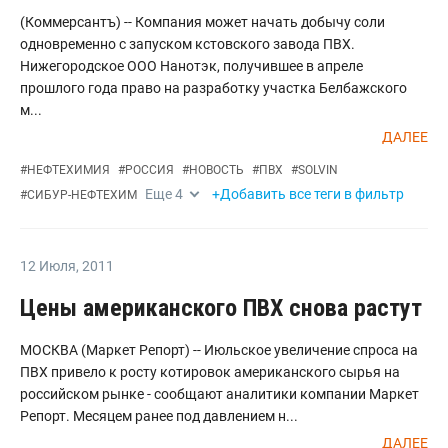
(Коммерсантъ) -- Компания может начать добычу соли
одновременно с запуском кстовского завода ПВХ.
Нижегородское ООО Нанотэк, получившее в апреле
прошлого года право на разработку участка Белбажского
м...
ДАЛЕЕ
#
НЕФТЕХИМИЯ
#
РОССИЯ
#
НОВОСТЬ
#
ПВХ
#
SOLVIN
Еще
4
+Добавить все теги в фильтр
#
СИБУР-НЕФТЕХИМ
12 Июля
,
2011
Цены американского ПВХ снова растут
МОСКВА (Маркет Репорт) -- Июльское увеличение спроса на
ПВХ привело к росту котировок американского сырья на
российском рынке - сообщают аналитики компании Маркет
Репорт. Месяцем ранее под давлением н...
ДАЛЕЕ