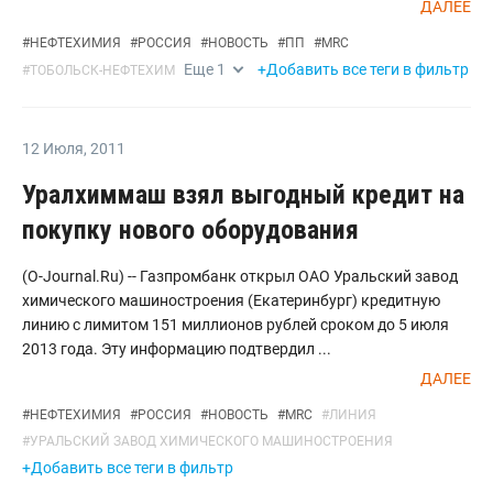
ДАЛЕЕ
#
НЕФТЕХИМИЯ
#
РОССИЯ
#
НОВОСТЬ
#
ПП
#
MRC
Еще
1
+Добавить все теги в фильтр
#
ТОБОЛЬСК-НЕФТЕХИМ
12 Июля
,
2011
Уралхиммаш взял выгодный кредит на
покупку нового оборудования
(O-Journal.Ru) -- Газпромбанк открыл ОАО Уральский завод
химического машиностроения (Екатеринбург) кредитную
линию с лимитом 151 миллионов рублей сроком до 5 июля
2013 года. Эту информацию подтвердил ...
ДАЛЕЕ
#
НЕФТЕХИМИЯ
#
РОССИЯ
#
НОВОСТЬ
#
MRC
#
ЛИНИЯ
#
УРАЛЬСКИЙ ЗАВОД ХИМИЧЕСКОГО МАШИНОСТРОЕНИЯ
+Добавить все теги в фильтр