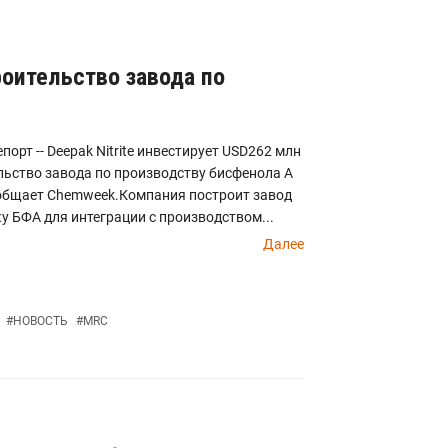
троительство завода по
порт -- Deepak Nitrite инвестирует USD262 млн
льство завода по производству бисфенола А
ообщает Chemweek.Компания построит завод
у БФА для интеграции с производством...
Далее
#
НОВОСТЬ
#
MRC