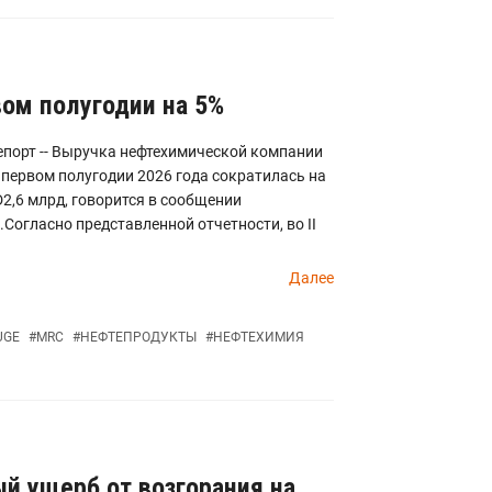
вом полугодии на 5%
епорт -- Выручка нефтехимической компании
 первом полугодии 2026 года сократилась на
D2,6 млрд, говорится в сообщении
Согласно представленной отчетности, во II
Далее
UGE
#
MRC
#
НЕФТЕПРОДУКТЫ
#
НЕФТЕХИМИЯ
й ущерб от возгорания на