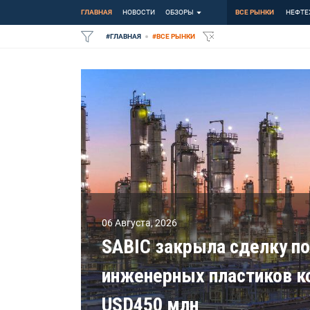
ГЛАВНАЯ
НОВОСТИ
ОБЗОРЫ
ВСЕ РЫНКИ
НЕФТЕ
#
ГЛАВНАЯ
#
ВСЕ РЫНКИ
06 Августа
,
2026
SABIC закрыла сделку по
инженерных пластиков ко
USD450 млн