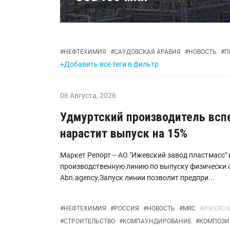
#
НЕФТЕХИМИЯ
#
САУДОВСКАЯ АРАВИЯ
#
НОВОСТЬ
#
П
+Добавить все теги в фильтр
06 Августа
,
2026
Удмуртский производитель всп
нарастит выпуск на 15%
Маркет Репорт -- АО "Ижевский завод пластмасс"
производственную линию по выпуску физически 
Аbn.agency.Запуск линии позволит предпри...
#
НЕФТЕХИМИЯ
#
РОССИЯ
#
НОВОСТЬ
#
MRC
#
ИЖЕВСК
#
СТРОИТЕЛЬСТВО
#
КОМПАУНДИРОВАНИЕ
#
КОМПОЗ