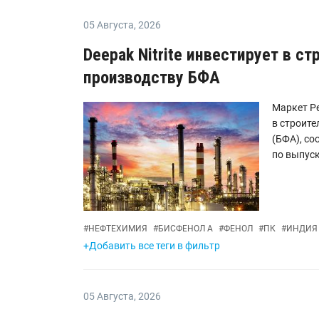
05 Августа
,
2026
Deepak Nitrite инвестирует в с
производству БФА
Маркет Ре
в строите
(БФА), с
по выпуск
#
НЕФТЕХИМИЯ
#
БИСФЕНОЛ А
#
ФЕНОЛ
#
ПК
#
ИНДИЯ
+Добавить все теги в фильтр
05 Августа
,
2026