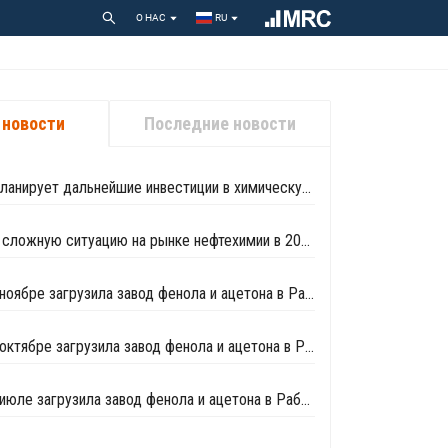
О НАС
RU
 новости
Последние новости
Saudi Aramco планирует дальнейшие инвестиции в химическую промышленность Китая
Sabic ожидает сложную ситуацию на рынке нефтехимии в 2024 году
Petro Rabigh в ноябре загрузила завод фенола и ацетона в Рабихе на полную мощность
Petro Rabigh в октябре загрузила завод фенола и ацетона в Рабихе на полную мощность
Petro Rabigh в июле загрузила завод фенола и ацетона в Рабихе на полную мощность