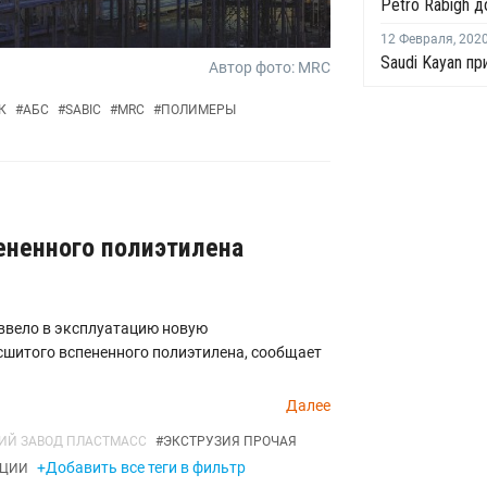
12 Февраля
,
202
Автор фото: MRC
К
#
АБС
#
SABIC
#
MRC
#
ПОЛИМЕРЫ
ененного полиэтилена
 ввело в эксплуатацию новую
сшитого вспененного полиэтилена, сообщает
Далее
ИЙ ЗАВОД ПЛАСТМАСС
#
ЭКСТРУЗИЯ ПРОЧАЯ
+Добавить все теги в фильтр
ИЦИИ