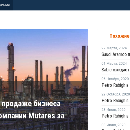
ХИМИЯ
Похожие
27 Марта
,
2024
01 Марта
,
2024
06 Ноября
,
2020
29 Октября
,
2020
 продаже бизнеса
28 Июля
,
2020
мпании Mutares за
03 Июня
,
2020