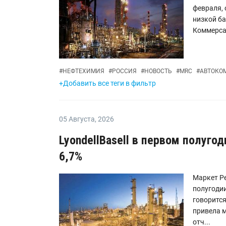
февраля, 
низкой ба
Коммерсан
#
НЕФТЕХИМИЯ
#
РОССИЯ
#
НОВОСТЬ
#
MRC
#
АВТОКО
+Добавить все теги в фильтр
05 Августа
,
2026
LyondellBasell в первом полуго
6,7%
Маркет Ре
полугодии
говоритс
привела 
отч...