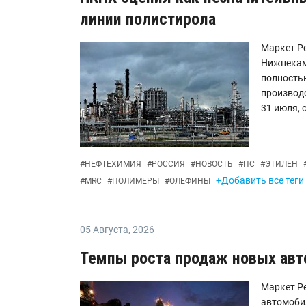
линии полистирола
Маркет Ре
Нижнекам
полность
производ
31
#
НЕФТЕХИМИЯ
#
РОССИЯ
#
НОВОСТЬ
#
ПС
#
ЭТИЛЕН
+Добавить все теги
#
MRC
#
ПОЛИМЕРЫ
#
ОЛЕФИНЫ
05 Августа
,
2026
Темпы роста продаж новых авт
Маркет Ре
автомоби