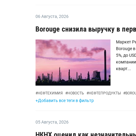
06 Августа
,
2026
Borouge снизила выручку в пер
Маркет Р
Borouge в
5%, до US
компании.
кварт...
#
НЕФТЕХИМИЯ
#
НОВОСТЬ
#
НЕФТЕПРОДУКТЫ
#
BORO
+Добавить все теги в фильтр
05 Августа
,
2026
НКНХ оценил как незначительны