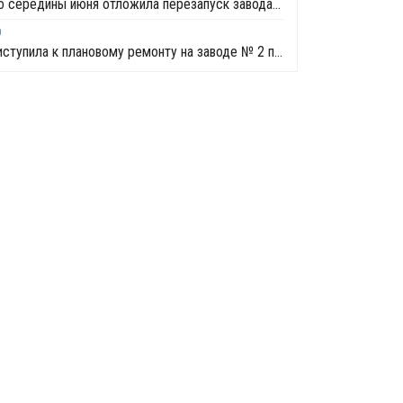
Petro Rabigh до середины июня отложила перезапуск завода фенола и ацетона в Рабихе
0
Saudi Kayan приступила к плановому ремонту на заводе № 2 по выпуску фенола и ацетона в Джубайле