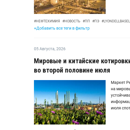
#
НЕФТЕХИМИЯ
#
НОВОСТЬ
#
ПП
#
ПЭ
#
LYONDELLBASEL
+Добавить все теги в фильтр
05 Августа
,
2026
Мировые и китайские котировк
во второй половине июля
Маркет Ре
на миров
устойчив
информаци
июля спот