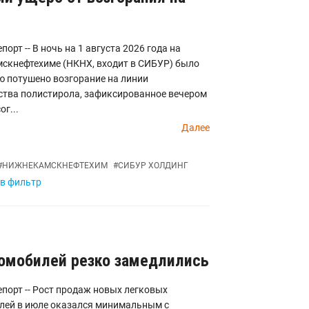
порт -- В ночь на 1 августа 2026 года на
скнефтехиме (НКНХ, входит в СИБУР) было
ю потушено возгорание на линии
ства полистирола, зафиксированное вечером
 июля, сог...
Далее
#
НИЖНЕКАМСКНЕФТЕХИМ
#
СИБУР ХОЛДИНГ
 в фильтр
омобилей резко замедлились
порт -- Рост продаж новых легковых
лей в июле оказался минимальным с