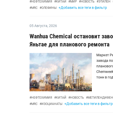
#
НЕФТЕХИМИЯ
#
КИТАЙ
#
МИР
#
НОВОСТЬ
#
ЭТИЛЕН
+Добавить все теги в фильтр
#
MRC
#
ОЛЕФИНЫ
05 Августа
,
2026
Wanhua Chemical остановит зав
Яньтае для планового ремонта
Маркет Ре
завода по
плановог
Chemweek
тонн в год.
#
НЕФТЕХИМИЯ
#
КИТАЙ
#
НОВОСТЬ
#
МЕТИЛЕНДИФЕН
+Добавить все теги в фильтр
#
MRC
#
ИЗОЦИАНАТЫ