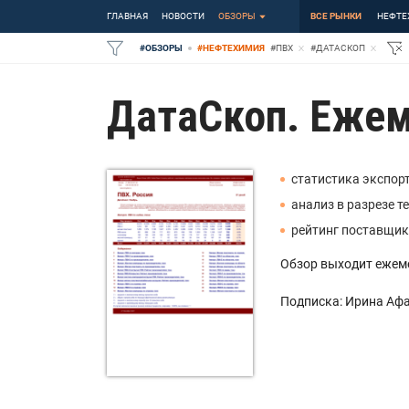
ГЛАВНАЯ
НОВОСТИ
ОБЗОРЫ
ВСЕ РЫНКИ
НЕФТЕ
#
ОБЗОРЫ
#
НЕФТЕХИМИЯ
#
ПВХ
#
ДАТАСКОП
ДатаСкоп. Ежем
статистика экспорт
анализ в разрезе т
рейтинг поставщик
Обзор выходит ежемес
Подписка: Ирина Аф