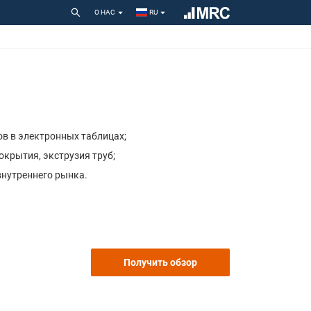
О НАС
RU
ов в электронных таблицах;
окрытия, экструзия труб;
внутреннего рынка.
Получить обзор