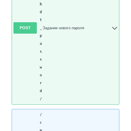
b
d
t
POST
_
Задание нового пароля
p
a
s
s
w
o
r
d
/
/
c
m