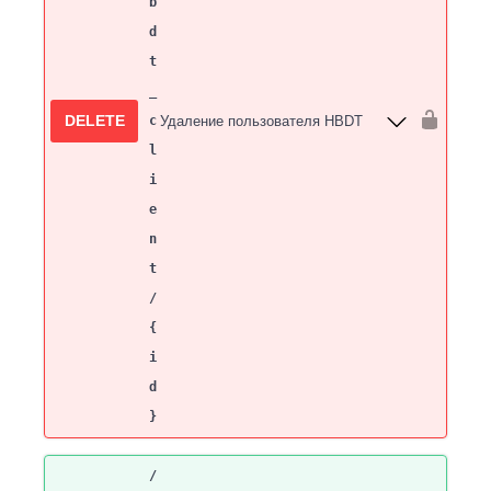
b
d
t
_
DELETE
c
Удаление пользователя HBDT
l
i
e
n
t
/
{
i
d
}
/