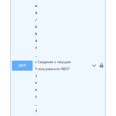
m
d
/
h
b
d
t
_
c
Сведения о текущем
GET
l
пользователе HBDT
i
e
n
t
_
i