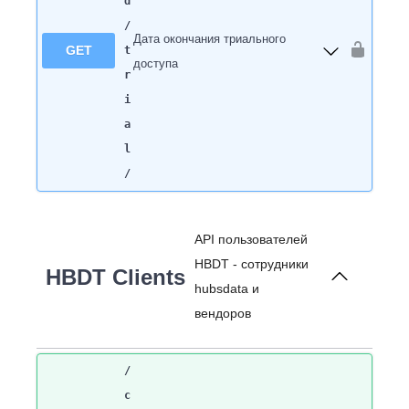
d
/
Дата окончания триального
GET
t
доступа
r
i
a
l
/
API пользователей
HBDT - сотрудники
HBDT Clients
hubsdata и
вендоров
/
c