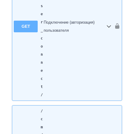
s
e
r
Подключение (авторизация)
GET
_
пользователя
c
o
n
n
e
c
t
/
/
c
m