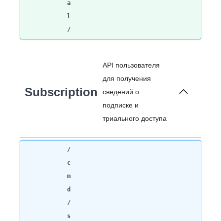
a
l
/
API пользователя
для получения
Subscription
сведений о
подписке и
триального доступа
/
c
m
d
/
s