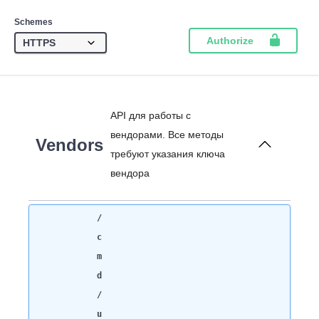
Schemes
Authorize
API для работы с
вендорами. Все методы
Vendors
требуют указания ключа
вендора
/
c
m
d
/
u