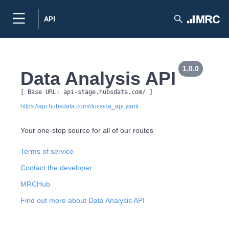
API
1.0.0
Data Analysis API
[ Base URL: 
api-stage.hubsdata.com
/
 ]
https://api.hubsdata.com/docs/da_api.yaml
Your one-stop source for all of our routes
Terms of service
Contact the developer
MRCHub
Find out more about Data Analysis API