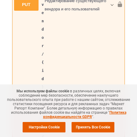
Редактирование существующего
PUT
v
вендора и его пользователей
e
n
d
o
r
/
{
i
d
}
Мы используем файлы cookie
в различных целях, включая
соблюдение мер безопасности, обеспечение наилучшего
пользовательского опыта при работе с нашим сайтом, отслеживание
/
статистики посещения ресурса и для рекламных задач “Маркет
Репорт Компани”. Более детальную информацию о правилах
c
использования файлов cookie вы найдёте на странице "
Политика
конфиденциальности GDPR
".
m
Настройки Cookie
Принять Все Cookie
d
/