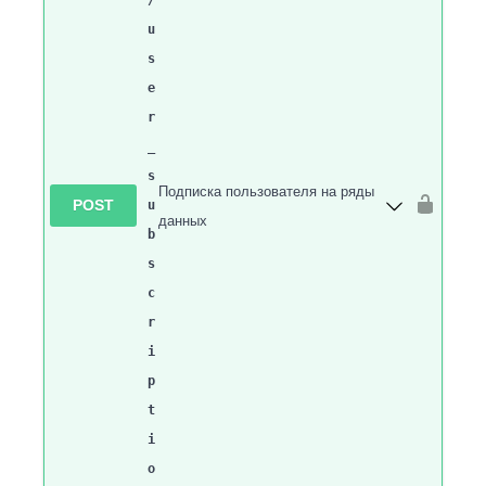
/
u
s
e
r
_
s
Подписка пользователя на ряды
POST
u
данных
b
s
c
r
i
p
t
i
o