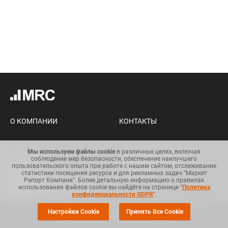
О КОМПАНИИ
КОНТАКТЫ
Мы используем файлы cookie
в различных целях, включая
соблюдение мер безопасности, обеспечение наилучшего
Карта сайта
Условия использования
пользовательского опыта при работе с нашим сайтом, отслеживание
информации
статистики посещения ресурса и для рекламных задач “Маркет
Репорт Компани”. Более детальную информацию о правилах
Общий регламент по защите
использования файлов cookie вы найдёте на странице "
Политика
данных
конфиденциальности GDPR
".
Настройки Cookie
Принять Все Cookie
© Copyright 2008-2025. Все права защищены.