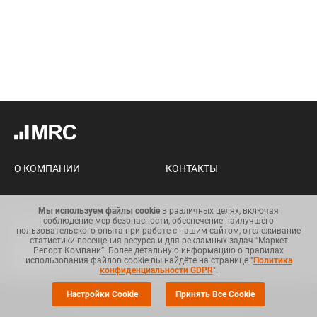
О КОМПАНИИ
КОНТАКТЫ
Мы используем файлы cookie
в различных целях, включая
соблюдение мер безопасности, обеспечение наилучшего
Карта сайта
Условия использования
пользовательского опыта при работе с нашим сайтом, отслеживание
информации
статистики посещения ресурса и для рекламных задач “Маркет
Репорт Компани”. Более детальную информацию о правилах
Общий регламент по защите
использования файлов cookie вы найдёте на странице "
Политика
данных
конфиденциальности GDPR
".
Настройки Cookie
Принять Все Cookie
© Copyright 2008-2025. Все права защищены.