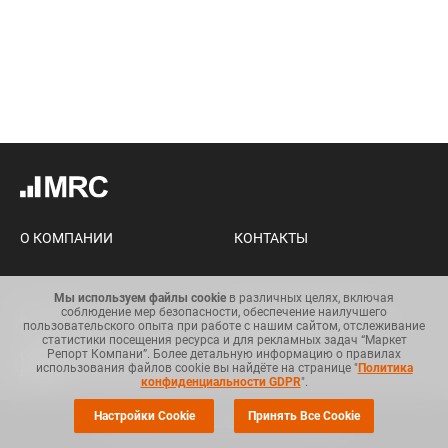
О КОМПАНИИ
КОНТАКТЫ
Мы используем файлы cookie
в различных целях, включая
соблюдение мер безопасности, обеспечение наилучшего
Карта сайта
Условия использования
пользовательского опыта при работе с нашим сайтом, отслеживание
информации
статистики посещения ресурса и для рекламных задач “Маркет
Репорт Компани”. Более детальную информацию о правилах
Общий регламент по защите
использования файлов cookie вы найдёте на странице "
Политика
данных
конфиденциальности GDPR
".
Настройки Cookie
Принять Все Cookie
© Copyright 2008-2025. Все права защищены.