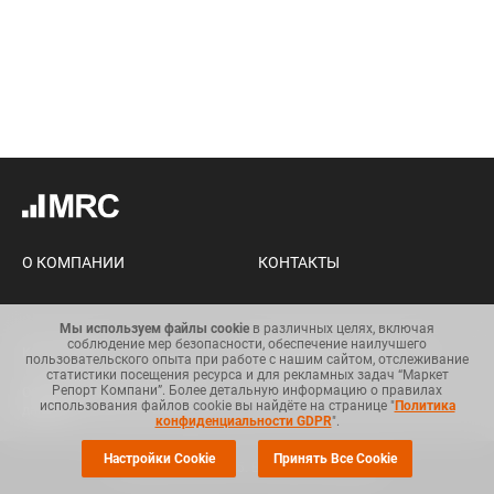
О КОМПАНИИ
КОНТАКТЫ
Мы используем файлы cookie
в различных целях, включая
соблюдение мер безопасности, обеспечение наилучшего
Карта сайта
Условия использования
пользовательского опыта при работе с нашим сайтом, отслеживание
информации
статистики посещения ресурса и для рекламных задач “Маркет
Репорт Компани”. Более детальную информацию о правилах
Общий регламент по защите
использования файлов cookie вы найдёте на странице "
Политика
данных
конфиденциальности GDPR
".
Настройки Cookie
Принять Все Cookie
© Copyright 2008-2025. Все права защищены.