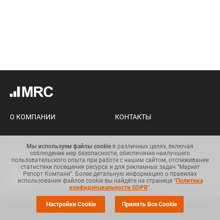
О КОМПАНИИ
КОНТАКТЫ
Мы используем файлы cookie
в различных целях, включая
соблюдение мер безопасности, обеспечение наилучшего
Карта сайта
Условия использования
пользовательского опыта при работе с нашим сайтом, отслеживание
информации
статистики посещения ресурса и для рекламных задач “Маркет
Репорт Компани”. Более детальную информацию о правилах
Общий регламент по защите
использования файлов cookie вы найдёте на странице "
Политика
данных
конфиденциальности GDPR
".
Настройки Cookie
Принять Все Cookie
© Copyright 2008-2025. Все права защищены.