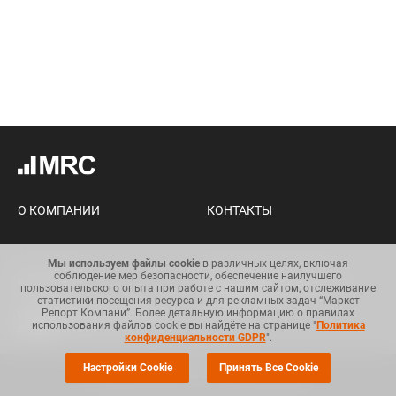
О КОМПАНИИ
КОНТАКТЫ
Мы используем файлы cookie
в различных целях, включая
соблюдение мер безопасности, обеспечение наилучшего
Карта сайта
Условия использования
пользовательского опыта при работе с нашим сайтом, отслеживание
информации
статистики посещения ресурса и для рекламных задач “Маркет
Репорт Компани”. Более детальную информацию о правилах
Общий регламент по защите
использования файлов cookie вы найдёте на странице "
Политика
данных
конфиденциальности GDPR
".
Настройки Cookie
Принять Все Cookie
© Copyright 2008-2025. Все права защищены.