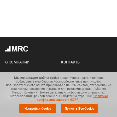
О КОМПАНИИ
КОНТАКТЫ
Мы используем файлы cookie
в различных целях, включая
соблюдение мер безопасности, обеспечение наилучшего
Карта сайта
Условия использования
пользовательского опыта при работе с нашим сайтом, отслеживание
информации
статистики посещения ресурса и для рекламных задач “Маркет
Репорт Компани”. Более детальную информацию о правилах
Общий регламент по защите
использования файлов cookie вы найдёте на странице "
Политика
данных
конфиденциальности GDPR
".
Настройки Cookie
Принять Все Cookie
© Copyright 2008-2025. Все права защищены.